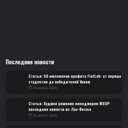
Последние новости
Статья: 50 миллионов профита FiatLab: от первых
студентов до победителей Venom
26 июня, 2026
Статья: Худшее решение менеджеров WSOP:
последние новости из Лас-Вегаса
25 июня, 2026