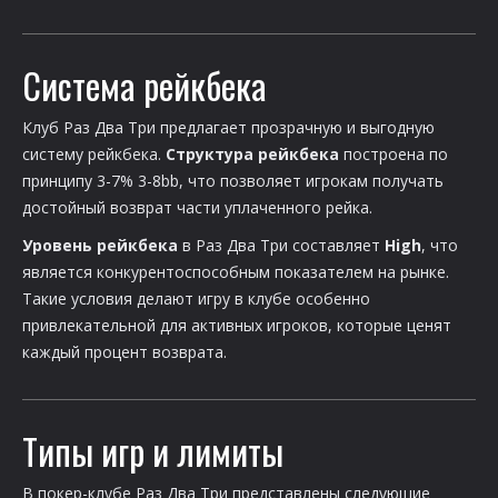
Система рейкбека
Клуб Раз Два Три предлагает прозрачную и выгодную
систему рейкбека.
Структура рейкбека
построена по
принципу 3-7% 3-8bb, что позволяет игрокам получать
достойный возврат части уплаченного рейка.
Уровень рейкбека
в Раз Два Три составляет
High
, что
является конкурентоспособным показателем на рынке.
Такие условия делают игру в клубе особенно
привлекательной для активных игроков, которые ценят
каждый процент возврата.
Типы игр и лимиты
В покер-клубе Раз Два Три представлены следующие