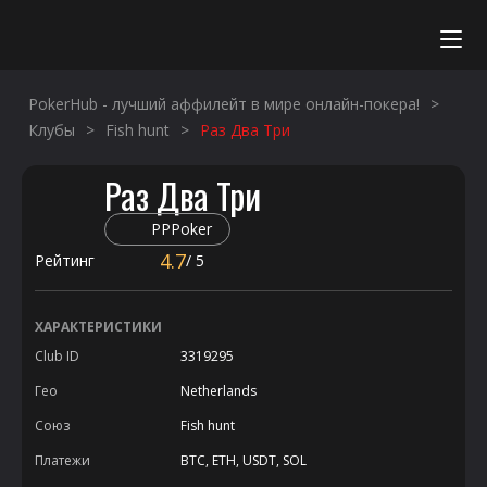
Данный сайт не является площадкой для проведения или
PokerHub - лучший аффилейт в мире онлайн-покера!
>
организации азартных игр на деньги. Вся информация,
Клубы
>
Fish hunt
>
Раз Два Три
размещенная на сайте, носит ознакомительный характер.
Предназначено для лиц старше 18 лет.
Раз Два Три
PPPoker
4.7
Рейтинг
/ 5
ХАРАКТЕРИСТИКИ
Club ID
3319295
Гео
Netherlands
Союз
Fish hunt
Платежи
BTC, ETH, USDT, SOL