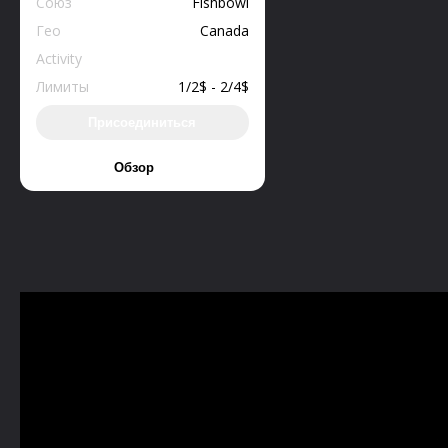
Союз
Fishbowl
Гео
Canada
Activity
Лимиты
1/2$ - 2/4$
Присоединиться
Обзор