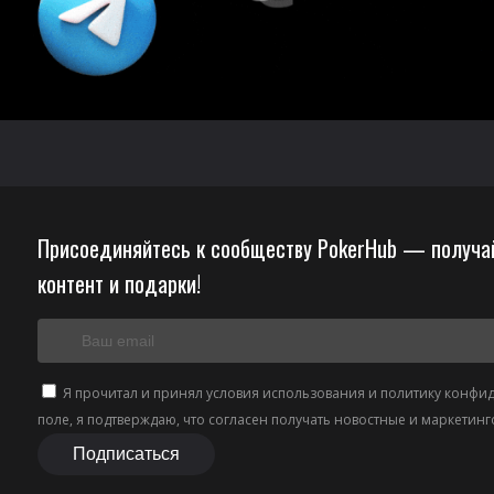
Присоединяйтесь к сообществу PokerHub — получа
контент и подарки!
Я прочитал и принял условия использования и политику конфи
поле, я подтверждаю, что согласен получать новостные и маркетинг