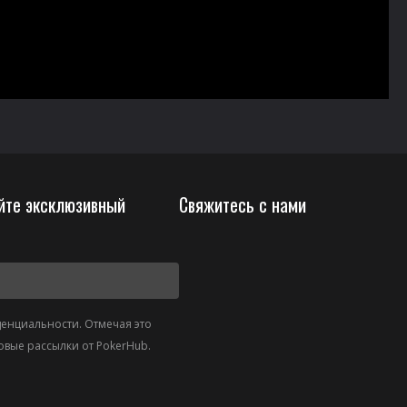
йте эксклюзивный
Свяжитесь с нами
денциальности. Отмечая это
овые рассылки от PokerHub.