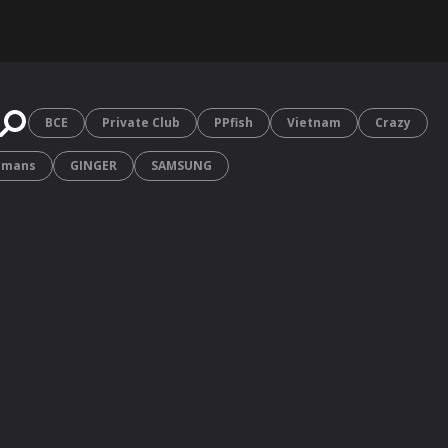
 ознакомительный характер.
Предназначено для лиц старше 18
ВСЕ
Private Club
PPfish
Vietnam
Crazy
amans
GINGER
SAMSUNG