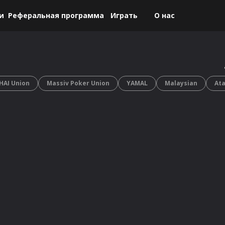
и
Реферальная программа
Играть
О нас
 азартных игр на деньги. Вся информация, размещенная на сайте, носит
HAI Union
Massiv Poker Union
YAMAL
Malaysian
At