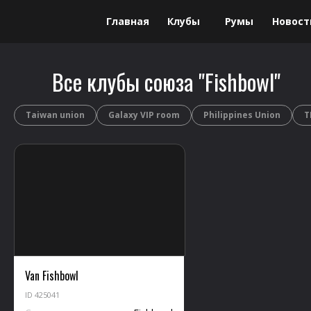
Главная
Клубы
Румы
Новост
Данный сайт не является площадкой для проведения или организации
Все клубы союза "Fishbowl"
лет.
Taiwan union
Galaxy VIP room
Philippines Union
T
Van Fishbowl
ID 425041