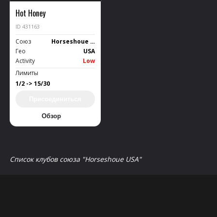
Hot Honey
ID 431163
Союз
Horseshoue USA
Гео
USA
Activity
Low
Лимиты
1/2 -> 15/30
Присоединиться
Обзор
Список клубов союза "Horseshoue USA"