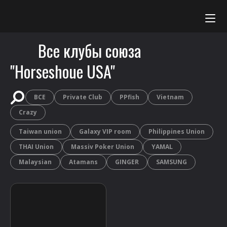
Все клубы союза
Данный сайт не является площадкой для проведения или
организации азартных игр на деньги. Вся информация,
"Horseshoue USA"
размещенная на сайте, носит ознакомительный характер.
Предназначено для лиц старше 18 лет.
ВСЕ
Private Club
PPfish
Vietnam
Crazy
Taiwan union
Galaxy VIP room
Philippines Union
THAI Union
Massiv Poker Union
YAMAL
Malaysian
Atamans
GINGER
SAMSUNG