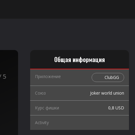
 ознакомительный характер.
Предназначено для лиц старше 18
Общая информация
/ 5
Приложение
ClubGG
Союз
Joker world union
Курс фишки
0,8 USD
Activity