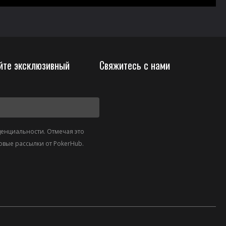
йте эксклюзивный
Свяжитесь с нами
денциальности. Отмечая это
овые рассылки от PokerHub.