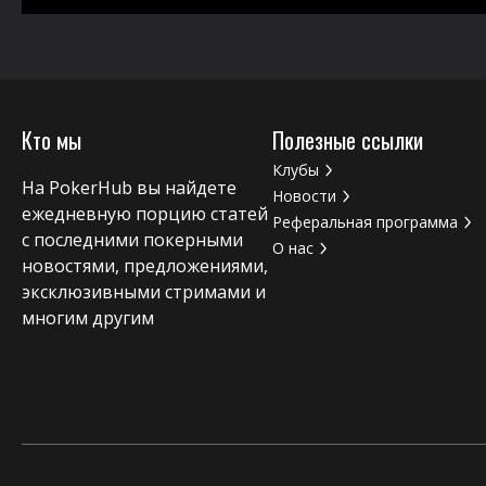
Кто мы
Полезные ссылки
Клубы
На PokerHub вы найдете
Новости
ежедневную порцию статей
Реферальная программа
с последними покерными
О нас
новостями, предложениями,
эксклюзивными стримами и
многим другим