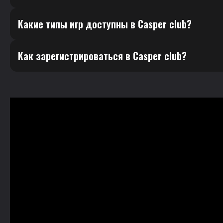
Какие типы игр доступны в Casper club?
Как зарегистрироваться в Casper club?