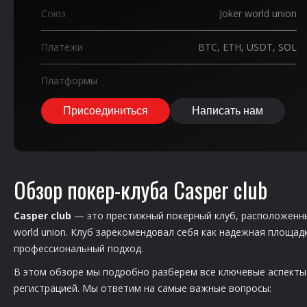
Союз
Joker world union
Платежи
BTC, ETH, USDT, SOL
Платформы
Присоединиться
Написать нам
Обзор покер-клуба Casper club
Casper club
— это престижный покерный клуб, расположенн
world union
. Клуб зарекомендовал себя как надежная площадк
профессиональный подход.
В этом обзоре мы подробно разберем все ключевые аспекты 
регистрацией. Мы ответим на самые важные вопросы: