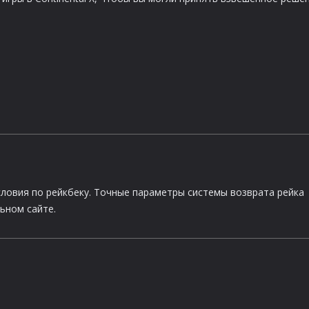
условия по рейкбеку. Точные параметры системы возврата рейка
ьном сайте.