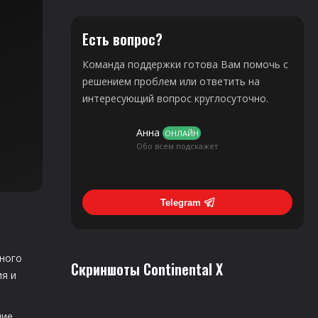
Есть вопрос?
Команда поддержки готова Вам помочь с
решением проблем или ответить на
интересующий вопрос круглосуточно.
Анна
ОНЛАЙН
Обо всем подскажет
Telegram
рного
Скриншоты Continental X
ия и
ние