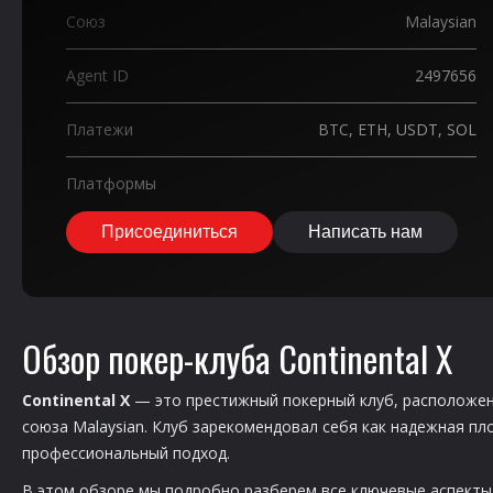
Союз
Malaysian
Agent ID
2497656
Платежи
BTC, ETH, USDT, SOL
Платформы
Присоединиться
Написать нам
Обзор покер-клуба Continental X
Continental X
— это престижный покерный клуб, расположе
союза
Malaysian
. Клуб зарекомендовал себя как надежная пл
профессиональный подход.
В этом обзоре мы подробно разберем все ключевые аспекты 