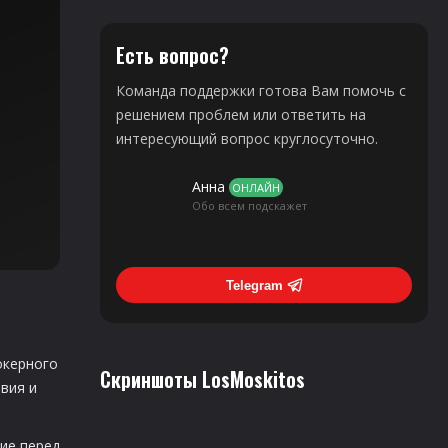
Есть вопрос?
Команда поддержки готова Вам помочь с
решением проблем или ответить на
интересующий вопрос круглосуточно.
Анна
ОНЛАЙН
Обо всем подскажет
Telegram
окерного
Скриншоты LosMoskitos
вия и
ие перед