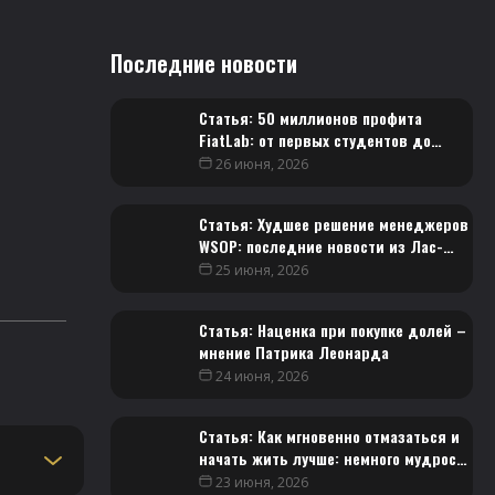
Последние новости
Статья: 50 миллионов профита
FiatLab: от первых студентов до
победителей Venom
26 июня, 2026
Статья: Худшее решение менеджеров
WSOP: последние новости из Лас-
Вегаса
25 июня, 2026
Статья: Наценка при покупке долей –
мнение Патрика Леонарда
24 июня, 2026
Статья: Как мгновенно отмазаться и
начать жить лучше: немного мудрости
от Фила Гальфонда
23 июня, 2026