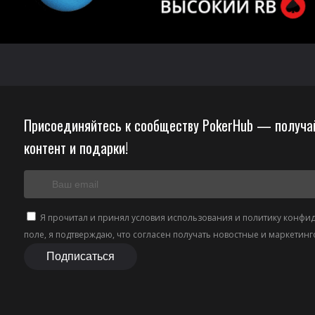
Присоединяйтесь к сообществу PokerHub — получа
контент и подарки!
Я прочитал и принял условия использования и политику конфи
поле, я подтверждаю, что согласен получать новостные и маркетинг