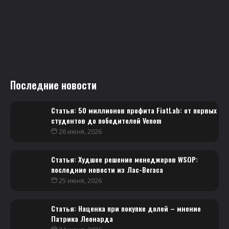
Последние новости
Статья: 50 миллионов профита FiatLab: от первых
студентов до победителей Venom
26 июня, 2026
Статья: Худшее решение менеджеров WSOP:
последние новости из Лас-Вегаса
25 июня, 2026
Статья: Наценка при покупке долей – мнение
Патрика Леонарда