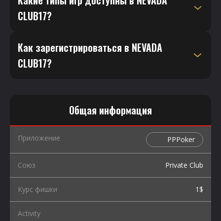
Какие типы игр доступны в NEVADA
CLUB17?
Как зарегистрироваться в NEVADA
CLUB17?
Общая информация
Приложение
PPPoker
Союз
Private Club
Курс фишки
1$
Activity