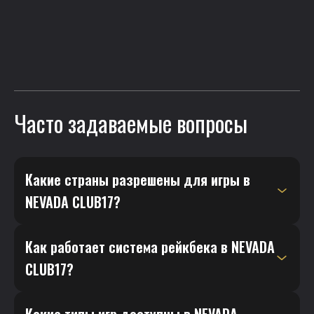
Часто задаваемые вопросы
Какие страны разрешены для игры в
NEVADA CLUB17?
Как работает система рейкбека в NEVADA
CLUB17?