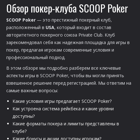
Обзор покер-клуба SCOOP Poker
SCOOP Poker
— это престижный покерный клуб,
расположенный в
USA
, который входит в состав
авторитетного покерного союза
Private Club
. Клуб
зарекомендовал себя как надежная площадка для игры в
покер, предлагая игрокам современные условия и
профессиональный подход.
В этом обзоре мы подробно разберем все ключевые
аспекты игры в SCOOP Poker, чтобы вы могли принять
взвешенное решение перед регистрацией. Мы ответим на
самые важные вопросы:
Какие условия игры предлагает SCOOP Poker?
Как устроена система рейкбека и какие уровни
доступны?
Какие форматы покера и лимиты представлены в
клубе?
Какие бонусы и акции доступны игрокам?