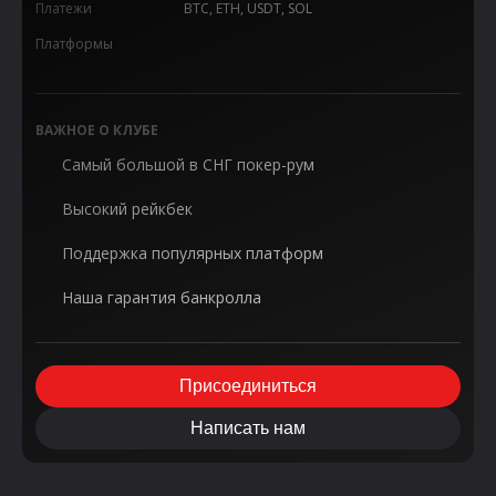
Платежи
BTC, ETH, USDT, SOL
Платформы
ВАЖНОЕ О КЛУБЕ
Самый большой в СНГ покер-рум
Высокий рейкбек
Поддержка популярных платформ
Наша гарантия банкролла
Присоединиться
Написать нам