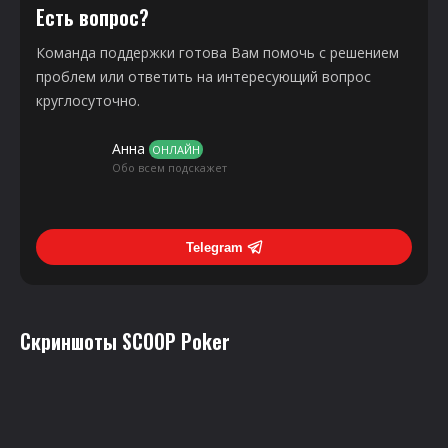
Есть вопрос?
Команда поддержки готова Вам помочь с решением
проблем или ответить на интересующий вопрос
круглосуточно.
Анна
ОНЛАЙН
Обо всем подскажет
Telegram
Скриншоты SCOOP Poker