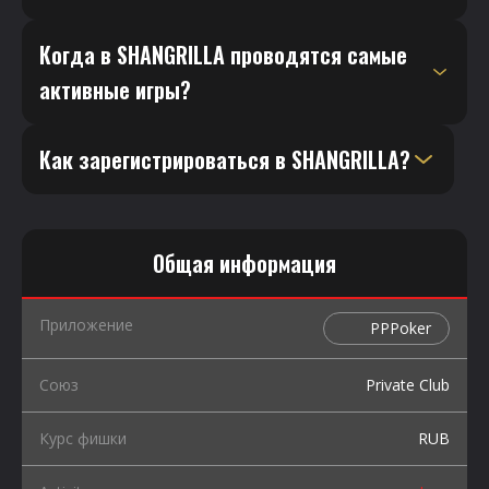
Когда в SHANGRILLA проводятся самые
активные игры?
Как зарегистрироваться в SHANGRILLA?
Общая информация
Приложение
PPPoker
Союз
Private Club
Курс фишки
RUB