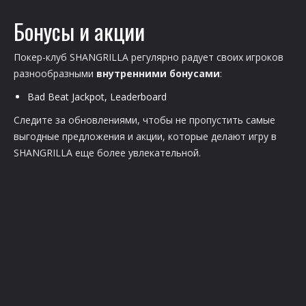
Бонусы и акции
Покер-клуб SHANGRILLA регулярно радует своих игроков
разнообразными
внутренними бонусами
:
Bad Beat Jackpot, Leaderboard
Следите за обновлениями, чтобы не пропустить самые
выгодные предложения и акции, которые делают игру в
SHANGRILLA еще более увлекательной.