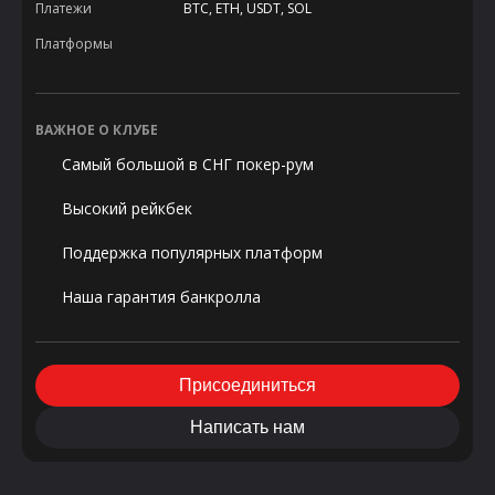
Платежи
BTC, ETH, USDT, SOL
Платформы
ВАЖНОЕ О КЛУБЕ
Самый большой в СНГ покер-рум
Высокий рейкбек
Поддержка популярных платформ
Наша гарантия банкролла
Присоединиться
Написать нам