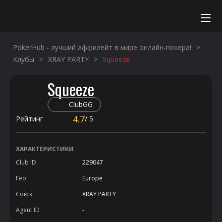
Данный сайт не является площадкой для проведения или
PokerHub - лучший аффилейт в мире онлайн-покера!
>
организации азартных игр на деньги. Вся информация,
Клубы
>
XRAY PARTY
>
Squeeze
размещенная на сайте, носит ознакомительный характер.
Предназначено для лиц старше 18 лет.
Squeeze
ClubGG
4.7
Рейтинг
/ 5
ХАРАКТЕРИСТИКИ
Club ID
229047
Гео
Europe
Союз
XRAY PARTY
Agent ID
-