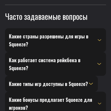
Часто задаваемые вопросы
Какие страны разрешены для игры в
Squeeze?
Как работает система рейкбека в
Squeeze?
Какие типы игр доступны в Squeeze?
Какие бонусы предлагает Squeeze для
игроков?