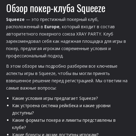
Обзор покер-клуба Squeeze
Squeeze
— это престижный покерный клуб,
расположенный в
Europe
, который входит в состав
авторитетного покерного союза
XRAY PARTY
. Клуб
зарекомендовал себя как надежная площадка для игры в
покер, предлагая игрокам современные условия и
профессиональный подход.
В этом обзоре мы подробно разберем все ключевые
аспекты игры в Squeeze, чтобы вы могли принять
взвешенное решение перед регистрацией. Мы ответим на
самые важные вопросы:
Какие условия игры предлагает Squeeze?
Как устроена система рейкбека и какие уровни
доступны?
Какие форматы покера и лимиты представлены в
клубе?
Какие бонусы и акции доступны игрокам?