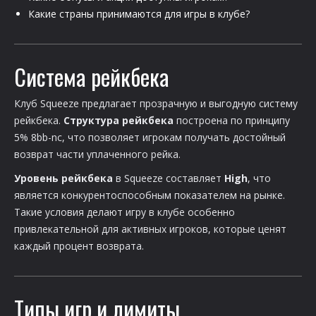
Какие страны принимаются для игры в клубе?
Система рейкбека
Клуб Squeeze предлагает прозрачную и выгодную систему
рейкбека.
Структура рейкбека
построена по принципу
5% 8bb-nc, что позволяет игрокам получать достойный
возврат части уплаченного рейка.
Уровень рейкбека
в Squeeze составляет
High
, что
является конкурентоспособным показателем на рынке.
Такие условия делают игру в клубе особенно
привлекательной для активных игроков, которые ценят
каждый процент возврата.
Типы игр и лимиты