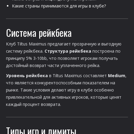
Какие страны принимаются для игры в клубе?
Система рейкбека
Клуб Tiltus Maximus предлагает прозрачную и выгодную
систему рейкбека.
Структура рейкбека
построена по
принципу 5% 3-10bb, что позволяет игрокам получать
достойный возврат части уплаченного рейка.
Уровень рейкбека
в Tiltus Maximus составляет
Medium
,
что является конкурентоспособным показателем на
рынке. Такие условия делают игру в клубе особенно
привлекательной для активных игроков, которые ценят
каждый процент возврата.
Типы игр и лимиты