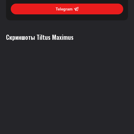
Telegram
Скриншоты Tiltus Maximus