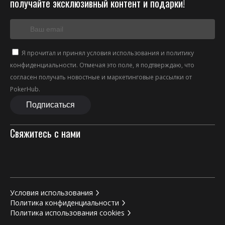
получайте эксклюзивный контент и подарки!
Я прочитал и принял условия использования и политику
конфиденциальности. Отмечая это поле, я подтверждаю, что
согласен получать новостные и маркетинговые рассылки от
PokerHub.
Свяжитесь с нами
Условия использования
Политика конфиденциальности
Политика использования cookies