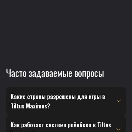
Часто задаваемые вопросы
Какие страны разрешены для игры в
Tiltus Maximus?
Как работает система рейкбека в Tiltus