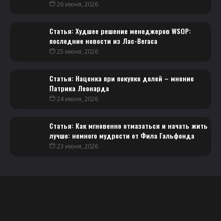
26 июня, 2026
Статья: Худшее решение менеджеров WSOP:
последние новости из Лас-Вегаса
25 июня, 2026
Статья: Наценка при покупке долей – мнение
Патрика Леонарда
24 июня, 2026
Статья: Как мгновенно отмазаться и начать жить
лучше: немного мудрости от Фила Гальфонда
23 июня, 2026