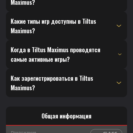
Maximus?
Какие типы игр доступны в Tiltus
Maximus?
Когда в Tiltus Maximus проводятся
самые активные игры?
Как зарегистрироваться в Tiltus
Maximus?
Общая информация
Приложение