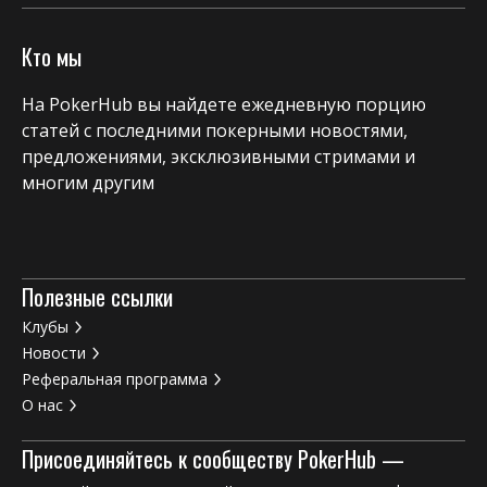
Кто мы
На PokerHub вы найдете ежедневную порцию
статей с последними покерными новостями,
предложениями, эксклюзивными стримами и
многим другим
Полезные ссылки
Клубы
Новости
Реферальная программа
О нас
Присоединяйтесь к сообществу PokerHub —