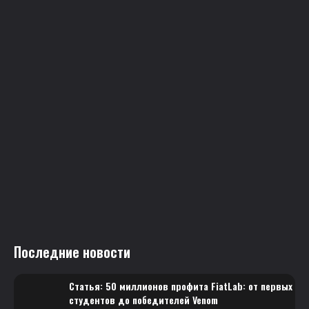
Последние новости
Статья: 50 миллионов профита FiatLab: от первых
студентов до победителей Venom