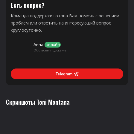
Есть вопрос?
Команда поддержки готова Вам помочь с решением
проблем или ответить на интересующий вопрос
круглосуточно.
Анна
ОНЛАЙН
Обо всем подскажет
Telegram
Скриншоты Toni Montana