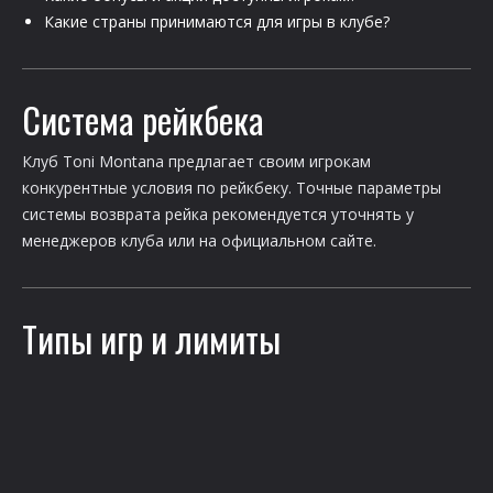
Какие страны принимаются для игры в клубе?
Система рейкбека
Клуб Toni Montana предлагает своим игрокам
конкурентные условия по рейкбеку. Точные параметры
системы возврата рейка рекомендуется уточнять у
менеджеров клуба или на официальном сайте.
Типы игр и лимиты