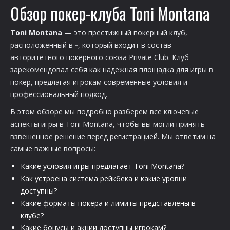
Обзор покер-клуба Toni Montana
Toni Montana
— это престижный покерный клуб,
расположенный в
-
, который входит в состав
авторитетного покерного союза
Private Club
. Клуб
зарекомендовал себя как надежная площадка для игры в
покер, предлагая игрокам современные условия и
профессиональный подход.
В этом обзоре мы подробно разберем все ключевые
аспекты игры в Toni Montana, чтобы вы могли принять
взвешенное решение перед регистрацией. Мы ответим на
самые важные вопросы:
Какие условия игры предлагает Toni Montana?
Как устроена система рейкбека и какие уровни
доступны?
Какие форматы покера и лимиты представлены в
клубе?
Какие бонусы и акции доступны игрокам?