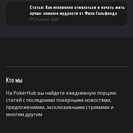
Статья: Как мгновенно отмазаться и начать жить
лучше: немного мудрости от Фила Гальфонда
23 июня, 2026
Кто мы
На PokerHub вы найдете ежедневную порцию
статей с последними покерными новостями,
предложениями, эксклюзивными стримами и
многим другим