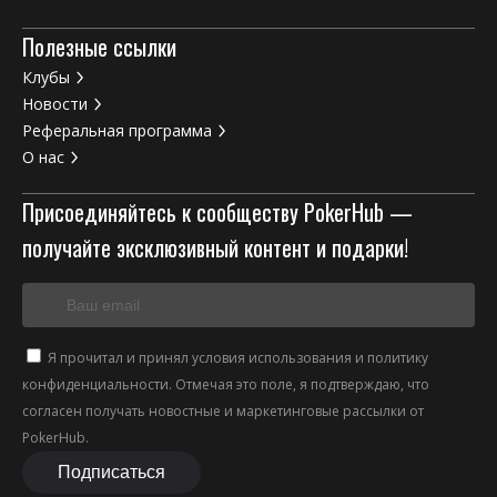
Полезные ссылки
Клубы
Новости
Реферальная программа
О нас
Присоединяйтесь к сообществу PokerHub —
получайте эксклюзивный контент и подарки!
Я прочитал и принял условия использования и политику
конфиденциальности. Отмечая это поле, я подтверждаю, что
согласен получать новостные и маркетинговые рассылки от
PokerHub.