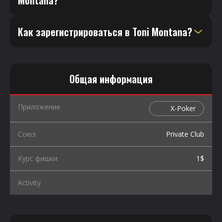
Montana?
Как зарегистрироваться в Toni Montana?
Общая информация
Приложение
X-Poker
Союз
Private Club
Курс фишки
1$
Activity