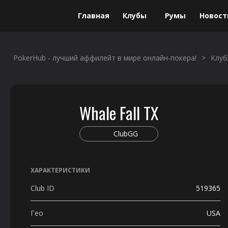
Главная
Клубы
Румы
Новост
Данный сайт не является площадкой для проведения или организации
лет.
PokerHub - лучший аффилейт в мире онлайн-покера!
>
Клу
Whale Fall TX
ClubGG
ХАРАКТЕРИСТИКИ
Club ID
519365
Гео
USA