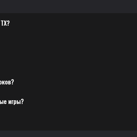
 TX?
роков?
ные игры?