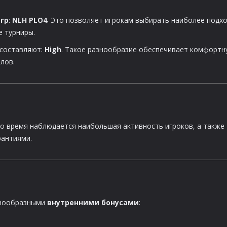
гр
:
NLH PLO4
. Это позволяет игрокам выбирать наиболее подх
е турниры.
 составляют:
High
. Такое разнообразие обеспечивает комфортн
лов.
это время наблюдается наибольшая активность игроков, а также
рантиями.
азнообразными
внутренними бонусами
: