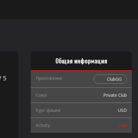
 ознакомительный характер.
Предназначено для лиц старше 18
Общая информация
/ 5
Приложение
ClubGG
Союз
Private Club
Курс фишки
USD
Activity
Low