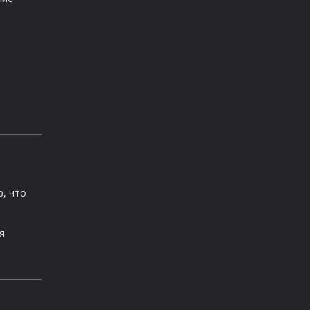
b, что
я