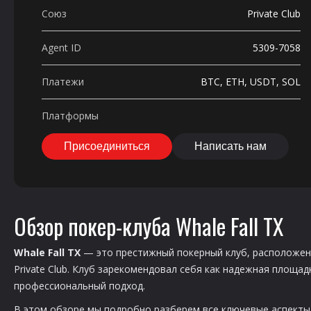
Союз
Private Club
Agent ID
5309-7058
Платежи
BTC, ETH, USDT, SOL
Платформы
Присоединиться
Написать нам
Обзор покер-клуба Whale Fall TX
Whale Fall TX
— это престижный покерный клуб, расположе
Private Club
. Клуб зарекомендовал себя как надежная площадк
профессиональный подход.
В этом обзоре мы подробно разберем все ключевые аспекты 