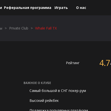
и
Реферальная программа
Играть
О нас
 азартных игр на деньги. Вся информация, размещенная на сайте, носит
бы
>
Private Club
>
Whale Fall TX
4.7
Рейтинг
ВАЖНОЕ О КЛУБЕ
Самый большой в СНГ покер-рум
Высокий рейкбек
Поддержка популярных платформ