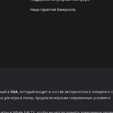
Наша гарантия банкролла
нный в
USA
, который входит в состав авторитетного покерного 
а для игры в покер, предлагая игрокам современные условия и
игры в Whale Fall TX, чтобы вы могли принять взвешенное реше