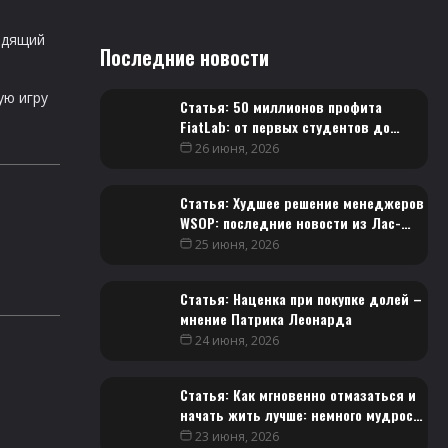
одящий
Последние новости
ую игру
Статья: 50 миллионов профита
FiatLab: от первых студентов до
победителей Venom
26 июня, 2026
Статья: Худшее решение менеджеров
WSOP: последние новости из Лас-
Вегаса
25 июня, 2026
Статья: Наценка при покупке долей –
мнение Патрика Леонарда
24 июня, 2026
Статья: Как мгновенно отмазаться и
начать жить лучше: немного мудрости
от Фила Гальфонда
23 июня, 2026