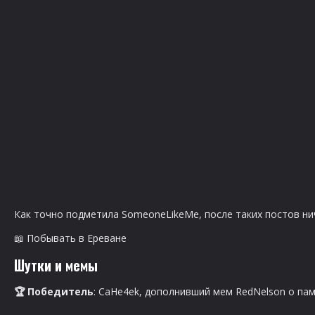
Как точно подметила SomeoneLikeMe, после таких постов нич
📖 Побывать в Ереване
Шутки и мемы
🏆 Победитель
: CaHe4ek, дополнивший мем RedNelson о пам