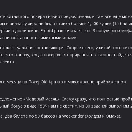
рти китайского покера сильно преувеличены, и там всё ещё мож
ы в ананас у хиро не было стрика больше 1,500 кушей (15 бай-и
рсии в дисциплине. Embiid развенчивает ещё 3 популярных мифа
равнивает ананас с лимитными играми:
теллектуальная составляющая. Скорее всего, у китайского нико
ь, что в эпоху, когда покер хотят приравнять к казино, найдется
ллекта.
ого месяца на ПокерОК. Кратко и максимально приближенно к
редложение «Медовый месяц». Скажу сразу, что полностью пройт
ный бонус в виде 150$ нам не светит. Из 30 заданий выполним 2
, два билета по 50 баксов на Weekender (Холдем и Омаха).