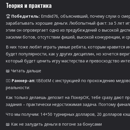
Теория и практика
🏆
Победитель:
Emdiid76, объяснивший, почему слухи о сме
зарабатывать хорошие деньги. Любопытный факт: за 5 лет игр
этим он опровергает одно из предубеждений о высокой диспе
засилии ботов, отсутствии фишей, высокой конкуренции, и с
В них тоже любят играть умные ребята, которым нравится ин
будет популярности, как у других дисциплин, но хочется верит
который будет ценить игру мастерства и превосходство инте
📖 Читать дальше
🏃‍♂️
Раннер-ап:
tBEotM
с инструкцией по прохождению медов
реальности:
Как только делаешь депозит на ПокерОК, тебе сразу дают п
задания – практически недостижимая задача. Поэтому финаль
Что мы получим: 14+50 турнирных долларов, 20 долларов кэша
📖 Как не залудить деньги в погоне за бонусами