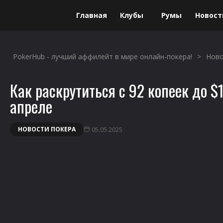
Главная
Клубы
Румы
Новост
Данный сайт не является площадкой для проведения или организации
лет.
PokerHub - лучший аффилейт в мире онлайн-покера!
>
Ново
Как раскрутиться с 92 копеек до $1
апреле
НОВОСТИ ПОКЕРА
05.05.2025