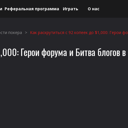
и
Реферальная программа
Играть
О нас
 азартных игр на деньги. Вся информация, размещенная на сайте, носит
сти покера
>
Как раскрутиться с 92 копеек до $1,000: Герои ф
,000: Герои форума и Битва блогов в