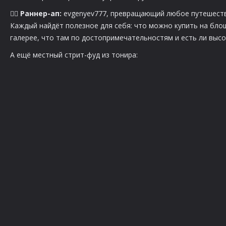
🏃‍♂️
Раннер-ап:
evgenyev777, превращающий любое путешествие
Каждый найдёт полезное для себя: что можно купить на бло
галерее, что там по достопримечательностям и есть ли высо
А ещё местный стрит-фуд из тонира: