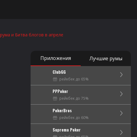
 ознакомительный характер.
Предназначено для лиц старше 18
орума и Битва блогов в апреле
Приложения
Лучшие румы
ClubGG
рейкбек до 65%
PPPoker
рейкбек до 75%
PokerBros
рейкбек до 60%
Suprema Poker
рейкбек до 65%