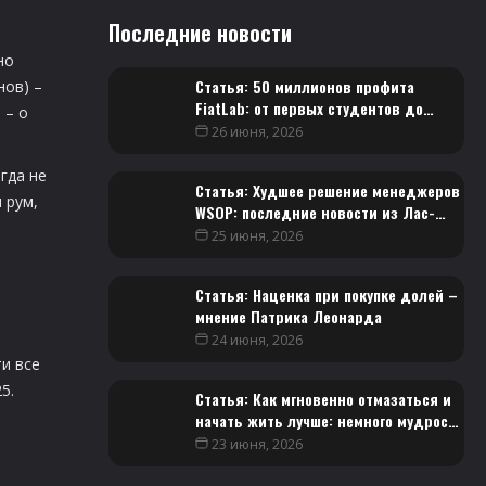
Последние новости
но
Статья: 50 миллионов профита
нов) –
FiatLab: от первых студентов до
 – о
победителей Venom
26 июня, 2026
гда не
Статья: Худшее решение менеджеров
 рум,
WSOP: последние новости из Лас-
Вегаса
25 июня, 2026
Статья: Наценка при покупке долей –
мнение Патрика Леонарда
24 июня, 2026
и все
5.
Статья: Как мгновенно отмазаться и
начать жить лучше: немного мудрости
от Фила Гальфонда
23 июня, 2026