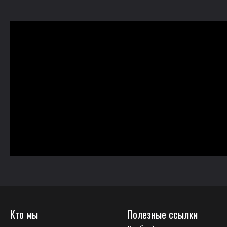
Кто мы
Полезные ссылки