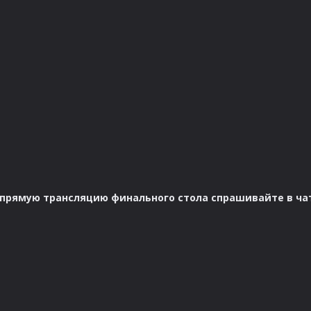
 прямую трансляцию финального стола спрашивайте в ча