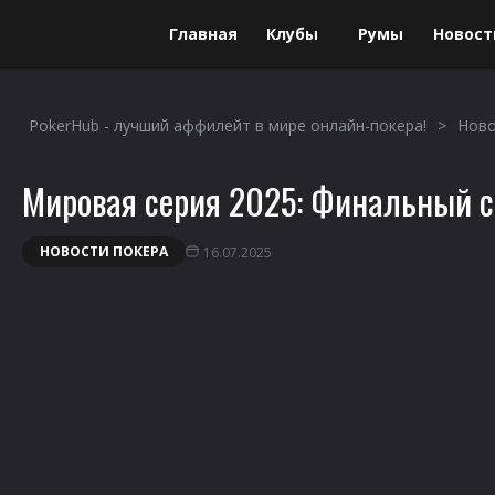
Главная
Клубы
Румы
Новост
Данный сайт не является площадкой для проведения или организации
лет.
PokerHub - лучший аффилейт в мире онлайн-покера!
>
Ново
Мировая серия 2025: Финальный ст
НОВОСТИ ПОКЕРА
16.07.2025