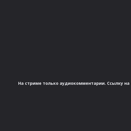
На стриме только аудиокомментарии. Ссылку на