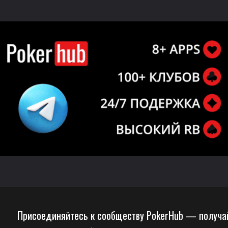
Присоединяйтесь к сообществу PokerHub — получа