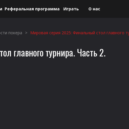
и
Реферальная программа
Играть
О нас
 азартных игр на деньги. Вся информация, размещенная на сайте, носит
сти покера
>
Мировая серия 2025: Финальный стол главного ту
ол главного турнира. Часть 2.