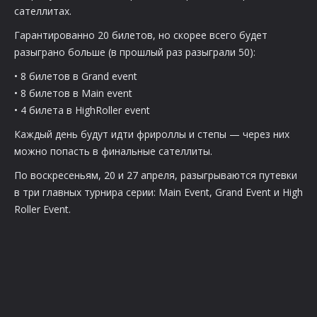
сателлитах.
Гарантированно 20 билетов, но скорее всего будет
разыграно больше (в прошлый раз разыграли 50):
• 8 билетов в Grand event
• 8 билетов в Main event
• 4 билета в HighRoller event
Каждый день будут идти фрироллы и степы — через них
можно попасть в финальные сателлиты.
По воскресеньям, 20 и 27 апреля, разыгрываются путевки
в три главных турнира серии: Main Event, Grand Event и High
Roller Event.