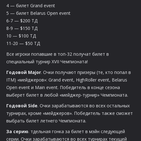
4 — билет Grand event
5 — билет Belarus Open event
6-7 — $200 ТД
8-9 — $150 ТД
10 — $100 ТД
11-20 — $50 ТД
Все игроки попавшие в топ-32 получат билет в
специальный турнир XVII Чемпионата!
Годовой Major
. Очки получают призеры (те, кто попал в
ITM) «мейджеров»: Grand event, HighRoller event, Belarus
Open event и Main event. Победитель в конце сезона
выберет билет в любой «мейджер-турнир» Чемпионата.
Годовой Side
. Очки зарабатываются во всех остальных
турнирах, кроме «мейджеров». Победитель также сможет
выбрать билет летнего Чемпионата.
За серию
. тдельная гонка за билет в мэйн следующей
серии. Очки зарабатываются во всех турнирах текущей