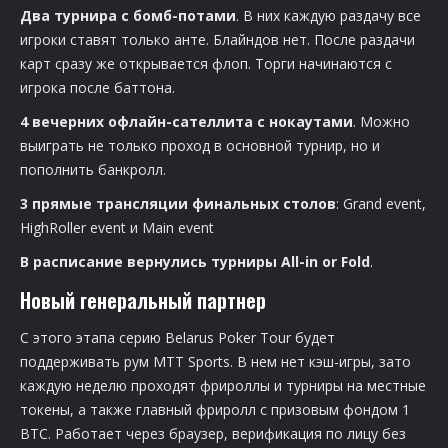
Два турнира с бомб-потами
. В них каждую раздачу все
игроки ставят только анте. Блайндов нет. После раздачи
карт сразу же открывается флоп. Торги начинаются с
игрока после баттона.
4 вечерних офлайн-сателлита с нокаутами
. Можно
выиграть не только проход в основной турнир, но и
пополнить банкролл.
3 прямые трансляции финальных столов
: Grand event,
HighRoller event и Main event
В расписание вернулись турниры All-in or Fold
.
Новый генеральный партнер
С этого этапа серию Belarus Poker Tour будет
поддерживать рум MTT Sports. В нем нет кэш-игры, зато
каждую неделю проходят фрироллы и турниры на местные
токены, а также главный фриролл с призовым фондом 1
BTC. Работает через браузер, верификация по лицу без