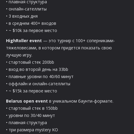
• плавная структура
• онлайн-сателлиты
• 3 входных дня
• в среднем 400+ входов
• ~ $10k за первое место
HighRoller event
— это турнир с 100+ соперниками-
тяжеловесами, в котором придется показать свою
лучшую игру.
• стартовый стек 200bb
• вход во второй день на 33bb
• плавные уровни по 40/60 минут
• оффлайн и онлайн-сателлиты
• ~ $15k за первое место
Belarus open event
в уникальном баунти-формате.
• стартовый стек в 150bb
• уровни по 30/40 минут
• плавная структура
• три размера mystery KO