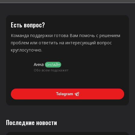
Есть вопрос?
Команда поддержки готова Вам помочь с решением
проблем или ответить на интересующий вопрос
круглосуточно.
Анна
ОНЛАЙН
Обо всем подскажет
Telegram
Последние новости