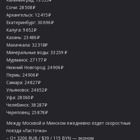
Сочи: 28 508 ₽
Архангельск: 12 415 ₽
Екатеринбург: 30 696 ₽
Калуга: 9 652 ₽
Казань: 23 486 ₽
Махачкала: 32 318₽
Минеральные воды: 33 259 ₽
Мурманск: 27 177 ₽
Нижний Новгород: 24 906 ₽
Пермь: 24 906 ₽
Самара: 24 827 ₽
Ульяновск: 24 652 ₽
Уфа: 28 060 ₽
Челябинск: 38 287 ₽
Череповец: 25 878 ₽
Между Москвой и Минском ежедневно ездят скоростные
поезда «Ласточка»
– От 3200 RUB / $39 / 115 BYN — эконом