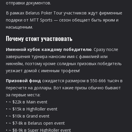
отправки документов.
В рамках Belarus Poker Tour участников ждут фирменные
подарки от MTT Sports — сезон обещает быть ярким и
насыщенным.
Почему стоит участвовать
Именной кубок каждому победителю
. Сразу после
завершения турнира наносим имя с фамилией или
никнейм, поэтому кроме солидных призовых победитель
уезжает домой с именным трофеем!
Призовой фонд
ожидается размером в 550-666 тысяч в
пересчете на доллары. Вот какие призы обычно бывают
за первые места:
• ~ $22k в Main event
• ~ $15k в HighRoller event
• ~ $10k в Grand event
• ~ $7-8k в Belarus open event
• ~ $8-9k в Super HighRoller event