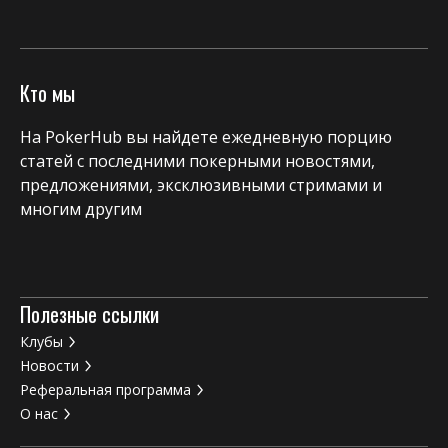
Кто мы
На PokerHub вы найдете ежедневную порцию
статей с последними покерными новостями,
предложениями, эксклюзивными стримами и
многим другим
Полезные ссылки
Клубы
Новости
Реферальная программа
О нас