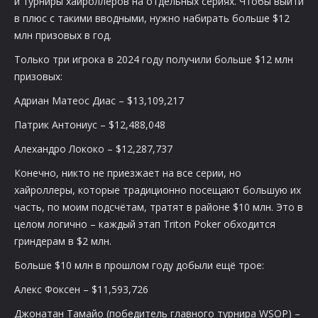
и турниры хайроллеров на отдельных сериях. Чтобы выйти
в плюс с такими вводными, нужно набирать больше $12
млн призовых в год.
Только три игрока в 2024 году получили больше $12 млн
призовых:
Адриан Матеос Диас – $13,109,217
Патрик Антониус – $12,488,048
Алехандро Лококо – $12,287,737
Конечно, никто не приезжает на все серии, но
хайроллеры, которые традиционно посещают большую их
часть, по моим подсчётам, тратят в районе $10 млн. Это в
целом логично – каждый этап Triton Poker обходится
гриндерам в $2 млн.
Больше $10 млн в прошлом году добыли ещё трое:
Алекс Фоксен – $11,593,726
Джонатан Тамайо (победитель главного турнира WSOP) –