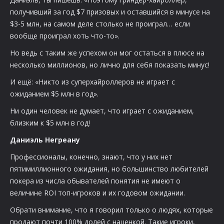
получивший за год $7 призовых и оставшийся в минусе на
$3-5 млн, на самом деле столько не проиграл… если
вообще проиграл хоть что-то».
Но ведь с таким же успехом он мог остаться в плюсе на
несколько миллионов, но лично для себя показать минус!
И ещё: «Никто из суперхайроллеров не играет с
ожиданием $5 млн в год».
Ни один человек не думает, что играет с ожиданием,
близким к $5 млн в год!
Даниэль Негреану
Профессионалы, конечно, знают, что у них нет
пятимиллионного ожидания, но большинство любителей
покера из числа обывателей понятия не имеют о
величине ROI топ-игроков и их годовом ожидании.
Обрати внимание, что я говорил только о людях, которые
продают почти 100% долей с наценкой. Такие игроки,