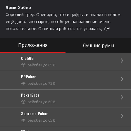
Эрик Хабер
Хороший тред. Очевидно, что и цифры, и анализ в целом
ещё довольно сырые, но общее направление очень
показательное. Отличная работа, так держать, ДН!
Приложения
Лучшие румы
ClubGG
рейкбек до 65%
PPPoker
рейкбек до 75%
PokerBros
рейкбек до 60%
Suprema Poker
рейкбек до 65%