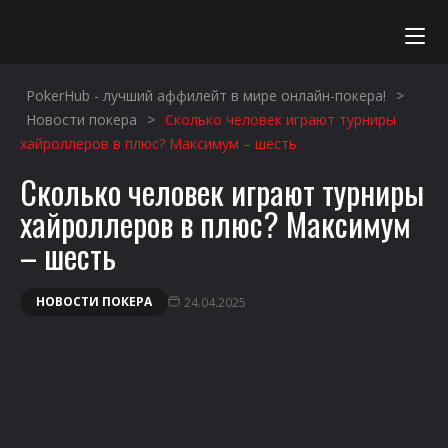
Данный сайт не является площадкой для проведения или
PokerHub - лучший аффилейт в мире онлайн-покера!
>
организации азартных игр на деньги. Вся информация,
Новости покера
>
Сколько человек играют турниры
размещенная на сайте, носит ознакомительный характер.
хайроллеров в плюс? Максимум – шесть
Предназначено для лиц старше 18 лет.
Сколько человек играют турниры
хайроллеров в плюс? Максимум
– шесть
НОВОСТИ ПОКЕРА
24.04.2025