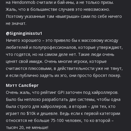
на Hendonmob считали и бай-ины, а не только призы.
Жаль, что в большинстве случаев это невозможно.
Поэтому указанные там «выигрыши» сами по себе ничего
не значат.
@Signinginisstu1
Ничего хорошего – это привело бы к массовому исходу
любителей и полупрофессионалов, которые утверждают,
что годятся, но на самом деле нет. Такие люди очень
ценят свой имидж. Очень многие игроки, которые
считаются плюсовыми, в действительности уже не тянут,
и если публично задеть их эго, они просто бросят покер.
Мэтт Салсберг
Очень жаль, что рейтинг GPI заточен под хайроллеров.
Было бы неплохо разработать две системы, чтобы одна
была строго для хайроллеров, а вторая – для тех, кто
играет по $10k и дешевле. Ведь если к первой категории
относятся не больше 75-100 человек, то ко второй –
тысяч 20, не меньше!