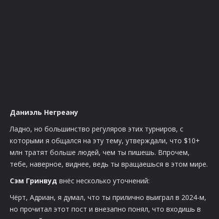
Даниэль Негреану
Ладно, но большинство регуляров этих турниров, с
которыми я общался на эту тему, утверждали, что $10+
млн тратят больше людей, чем ты пишешь. Впрочем,
тебе, наверное, виднее, ведь ты вращаешься в этом мире.
Сэм Гринвуд
внёс несколько уточнений:
Чёрт, Адриан, я думал, что ты прилично выиграл в 2024-м,
но прочитал этот пост и внезапно понял, что входишь в