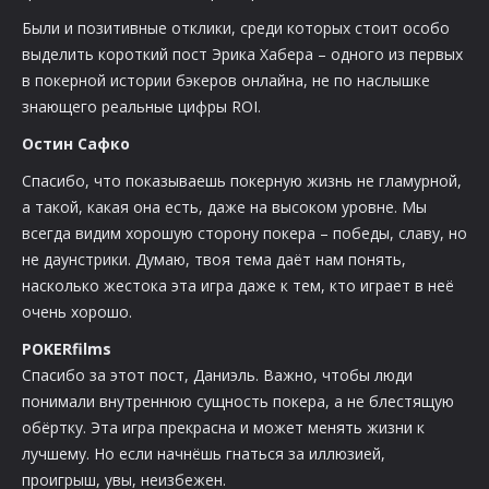
Были и позитивные отклики, среди которых стоит особо
выделить короткий пост Эрика Хабера – одного из первых
в покерной истории бэкеров онлайна, не по наслышке
знающего реальные цифры ROI.
Остин Сафко
Спасибо, что показываешь покерную жизнь не гламурной,
а такой, какая она есть, даже на высоком уровне. Мы
всегда видим хорошую сторону покера – победы, славу, но
не даунстрики. Думаю, твоя тема даёт нам понять,
насколько жестока эта игра даже к тем, кто играет в неё
очень хорошо.
POKERfilms
Спасибо за этот пост, Даниэль. Важно, чтобы люди
понимали внутреннюю сущность покера, а не блестящую
обёртку. Эта игра прекрасна и может менять жизни к
лучшему. Но если начнёшь гнаться за иллюзией,
проигрыш, увы, неизбежен.