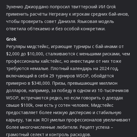
Эухенио Джиордано попросил твиттерский ИИ Grok
применить расчёты Негреану к игрокам средних бай-инов,
чтобы проверить совет Даниэля. Языковая модель
ответила обтекаемо и без особой конкретики.
Grok
Регуляры мидстейкс, играющие турниры с бай-инами от
$2,000 до $10,000, сталкиваются с меньшими рисками, чем
профессионалы хайстейкс, но инвестиции от них тоже
требуются немалые. Плотный календарь на 2024 год,
включающий в себя 29 турниров WSOP, обойдётся
примерно в $340,000. Призы, превышающие миллион
долларов, например, за победу в одном из 10-тысячников
WSOP, встречаются редко, но если говорить о доездах
свыше $100k, они есть у сотен человек. Мидстейкс
предоставляет более низкую дисперсию и стабильную
карьеру, так как ROI умелых профессионалов увеличивают
более многочисленные любители. Рецепт успеха –
грамотный селект и контроль расходов.