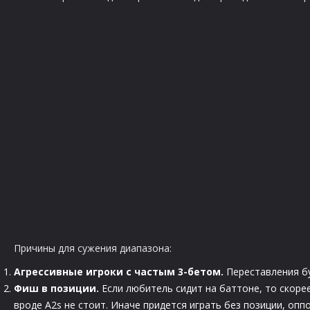
Причины для сужения диапазона:
Агрессивные игроки с частым 3-бетом.
Переставления бу
Фиш в позиции.
Если любитель сидит на баттоне, то скоре
вроде A2s не стоит. Иначе придется играть без позиции, опп