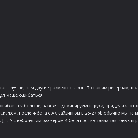
отает лучше, чем другие размеры ставок. По нашим ресерчам, по
удет чаще ошибаться.
 ошибаются больше, заводят доминируемые руки, придумывают 
 Скажем, после 4-бета с АК сайзингом в 26-27 bb обычно мы не
, JJ+. А с небольшим размером 4-бета против таких тайтовых иг