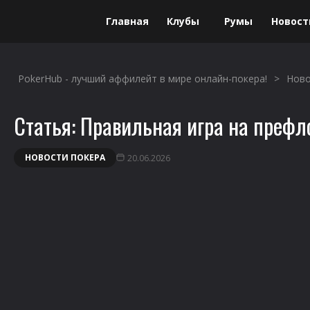
Главная
Клубы
Румы
Новост
Данный сайт не является площадкой для проведения или организации
лет.
PokerHub - лучший аффилейт в мире онлайн-покера!
>
Ново
Статья: Правильная игра на префло
НОВОСТИ ПОКЕРА
20.06.2026