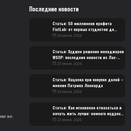
Последние новости
Статья: 50 миллионов профита
FiatLab: от первых студентов до
победителей Venom
26 июня, 2026
Статья: Худшее решение менеджеров
WSOP: последние новости из Лас-
Вегаса
25 июня, 2026
Статья: Наценка при покупке долей –
мнение Патрика Леонарда
24 июня, 2026
Статья: Как мгновенно отмазаться и
начать жить лучше: немного мудрости
еми же.
от Фила Гальфонда
23 июня, 2026