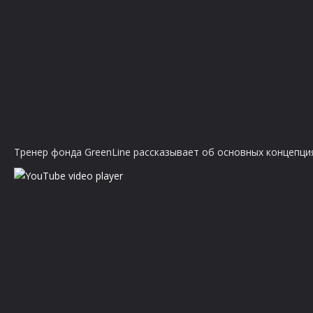
Тренер фонда GreenLine рассказывает об основных концепция