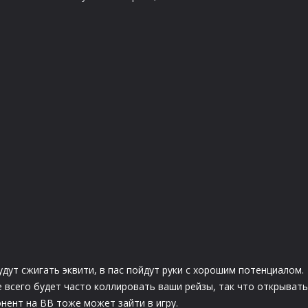
дут сжигать эквити, в пас пойдут руки с хорошим потенциалом.
е всего будет часто коллировать ваши рейзы, так что открывать
онент на BB тоже может зайти в игру.