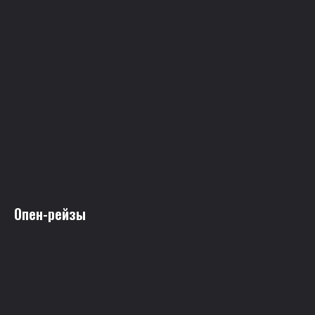
Опен-рейзы