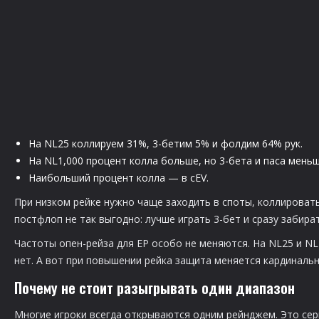
На NL25 коллируем 31%, 3-бетим 5% и фолдим 64% рук.
На NL1,000 процент колла больше, но 3-бета и паса меньш
Наибольший процент колла — в cEV.
При низком рейке нужно чаще заходить в споты, коллировать
постфлоп не так выгодно: лучше играть 3-бет и сразу забират
Частоты опен-рейза для ЕР особо не меняются. На NL25 и NL
нет. А вот при повышении рейка защита меняется кардиналь
Почему не стоит разыгрывать один диапазон
Многие игроки всегда открываются одним рейнджем. Это сер