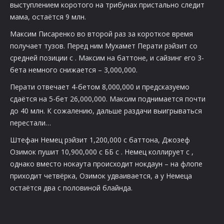
выступлением коротого на трибунах пристально следит
мама, остаётся 9 млн.
Максим Писаренко во второй раз за короткое время
получает тузов. Перед ним Мухамет Перати рэйзит со
средней позиции с
. Максим на баттоне, и сайзинг его 3-
бета немного снижается – 3,000,000.
Перати отвечает 4-бетом 8,000,000 и предсказуемо
сдаётся на 5-бет 26,000,000. Максим поднимается почти
до 40 млн. К сожалению, дальше раздачи выигрываться
перестали…
Штефан Немец рэйзит 1,200,000 с баттона, Джозеф
Озимок пушит 10,900,000 с ББ с
. Немец коллирует с
,
однако вместо нокаута происходит нокдаун – на флопе
приходит четвёрка, Озимок удваивается, а у Немеца
остаётся два с половиной блайнда.