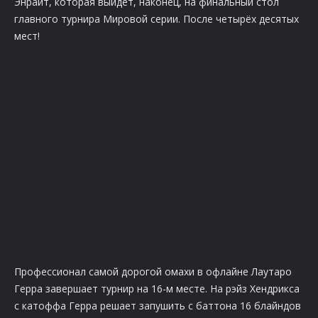
Энрайт, которая выйдет, наконец, на финальный стол
главного турнира Мировой серии. После четырёх десятых
мест!
Профессионал самой дорогой омахи в офлайне Лаутаро
Герра завершает турнир на 16-м месте. На рэйз Хендрикса
с катоффа Герра решает запушить с баттона 16 блайндов