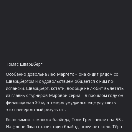
Томас Шварцберг
Особенно довольна Лео Маргетс – она сидит рядом со
Шварцбергом и с удовольствием общается с ним по-
испански. Шварцберг, кстати, вообще не любит вылетать
из главных турниров Мировой серии – в прошлом году он
финишировал 30-м, а теперь умудрился ещё улучшить
этот невероятный результат.
Яшан лимпит
с малого блайнда, Тони Грегг чекает на ББ
.
На флопе
Яшан ставит один блайнд, получает колл. Тёрн –