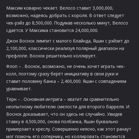
Максим коварно чекает. Велосо ставит 3,000,000,
возможно, надеясь добрать с короля. В ответ следует
чек-рэйз до 8,500,000. Подумав несколько минут, Велосо
сдаётся. У Максима становится 24,000,000.
Джон Воснок лимпит
с малого блайнда, Яшан с
рэйзит до
2,100,000, классически реализуя полярный диапазон на
префлопе. Воснок решительно коллирует.
Флоп –
. Воснок, возможно, не очень хочет играть чек-
колл, поэтому сразу берёт инициативу в свои руки и
ставит половину банка – 2,400,000. Яшан с совпадением
уравнивает.
Тёрн –
. Основная интрига – хватит ли сравнительно
неопытному любителю смелости для второго барреля. И
Воснок доказывает, что он здесь не случайно. Увидев
ставку в 4,500,000, снова полбанка, Яшан буквально
примерзает к креслу. Совершенно неясно, как этот ранаут
мог помочь его сопернику, но коллировать становится