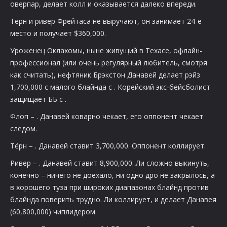
оверпар, делает колл и оказывается далеко впереди.
Тёрн и ривер Фрейтаса не выручают, он занимает 24-е
место и получает $360,000.
Уроженец Оклахомы, ныне живущий в Техасе, офлайн-
профессионал (или очень регулярный любитель, смотря
как считать), нефтяник Брэкстон Данавей делает рэйз
1,700,000 с малого блайнда с
. Корейский экс-бейсболист
защищает ББ с
.
Флоп –
. Данавей коварно чекает, его оппонент чекает
следом.
Тёрн –
. Данавей ставит 3,700,000. Оппонент коллирует.
Ривер –
. Данавей ставит 8,900,000. Ли сложно выкинуть,
конечно – ничего не доехало, ни одно дро не закрылось, а
в хорошего туза при широких диапазонах блайнд против
блайнда поверить трудно. Ли коллирует, и делает Данавея
(60,800,000) чиплидером.