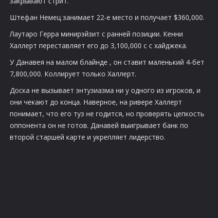
закрывают стрит.
Штефан Немец занимает 22-е место и получает $360,000.
Лаутаро Герра минирэйзит
с ранней позиции. Кенни
Халлерт переставляет его до 3,100,000 с
с хайджека.
У Данавея на малом блайнде
, он ставит маленький 4-бет
7,800,000. Коллирует только Халлерт.
Доска
не вызывает энтузиазма ни у одного из игроков, и
они чекают до конца. Наверное, на ривере Халлерт
понимает, что его туз не годится, но проверять цепкость
оппонента он не готов. Данавей выигрывает банк по
второй старшей карте и укрепляет лидерство.