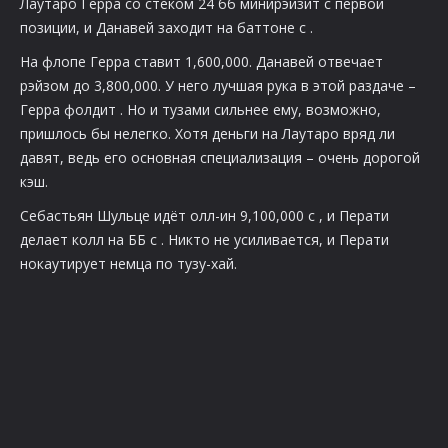
Лаутаро Герра со стеком 24 бб минирэйзит с первой
позиции, и Данавей заходит на баттоне с
.
На флопе
Герра ставит 1,600,000. Данавей отвечает
рэйзом до 3,800,000. У него лучшая рука в этой раздаче –
Герра фолдит
. Но и тузами сильнее ему, возможно,
пришлось бы нелегко. Хотя деньги на Лаутаро вряд ли
давят, ведь его основная специализация – очень дорогой
кэш.
Себастьян Шульце идёт олл-ин 9,100,000 с
, и Перати
делает колл на ББ с
. Никто не усиливается, и Перати
нокаутирует немца по тузу-хай.