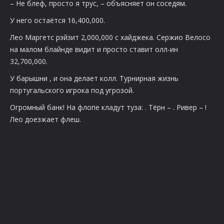
– Не блеф, просто я трус, – объясняет он соседям.
У него остаётся 16,400,000.
Лео Маргетс рэйзит 2,000,000 с хайджека. Сержио Велосо
на малом блайнде видит
и просто ставит олл-ин
32,700,000.
У барышни
, и она делает колл. Турнирная жизнь
португальского игрока под угрозой.
Огромный банк! На флопе кладут туза:
. Тёрн –
. Ривер –
!
Лео доезжает флеш.