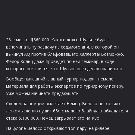
23-е место, $360,000. Как же долго Шульце будет
вспоминать ту раздачу из седьмого дня, в которой он
выкинул AQ против блефовавшего Халлерта! Возможно,
Федор Хольц даже проведёт по ней семинар, в ходе
которого выяснится, что Шульце всё сделал правильно.
Вообще нынешний главный турнир подарит немало
материала для работы экспертов по турнирному покеру.
Уже можем начинать предвкушать.
Следом за немцем вылетает Немец. Велосо несколько
легкомысленно пушит 65о с малого блайнда в обладателя
стека 5,100,000. Немец закрывает его на K8o.
На флопе Велосо открывают топ-пару, на ривере