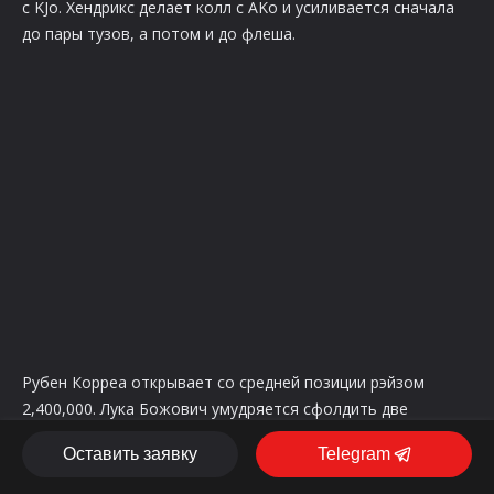
с KJo. Хендрикс делает колл с AKo и усиливается сначала
до пары тузов, а потом и до флеша.
Рубен Корреа открывает
со средней позиции рэйзом
2,400,000. Лука Божович умудряется сфолдить две
девятки на хайджеке. Джон Воснок на катоффе идёт олл-
Оставить заявку
Telegram
ин 26,300,000 с
. (Может быть, Божович увидел его карты
и не захотел рисковать? Или это вообще правильный пас