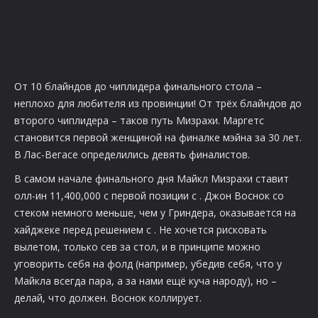
От 10 блайндов до чиплидера финального стола –
неплохо для любителя из провинции! От трёх блайндов до
второго чиплидера – таков путь Мизрахи. Маргетс
становится первой женщиной на финалке мэйна за 30 лет.
В Лас-Вегасе определились девять финалистов.
В самом начале финального дня Майкл Мизрахи ставит
олл-ин 11,400,000 с первой позиции с
. Джон Воснок со
стеком немного меньше, чем у Гриндера, оказывается на
хайджеке перед решением с
. Не хочется рисковать
вылетом, только сев за стол, и в принципе можно
уговорить себя на фолд (например, убедив себя, что у
Майкла всегда пара, а за нами ещё куча народу), но –
делай, что должен. Воснок коллирует.