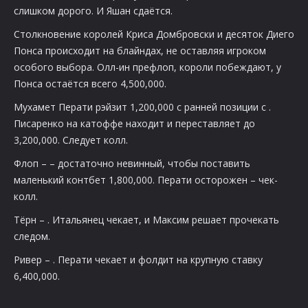
слишком дорого. И Яшан сдаётся.
Столкновение королей Криса Домбровски и десяток Диего
Понса происходит на блайндах, не оставляя игроком
особого выбора. Олл-ин префлоп, короли побеждают, у
Понса остаётся всего 4,500,000.
Мухамет Перати рэйзит 1,200,000 с ранней позиции с
.
Писаренко на катоффе находит
и переставляет до
3,200,000. Следует колл.
Флоп –
– достаточно невинный, чтобы поставить
маленький контбет 1,800,000. Перати осторожен – чек-
колл.
Тёрн –
. Итальянец чекает, и Максим решает прочекать
следом.
Ривер –
. Перати чекает и фолдит на крупную ставку
6,400,000.