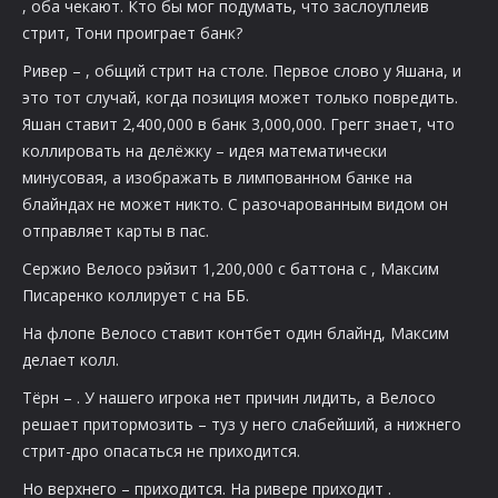
, оба чекают. Кто бы мог подумать, что заслоуплеив
стрит, Тони проиграет банк?
Ривер –
, общий стрит на столе. Первое слово у Яшана, и
это тот случай, когда позиция может только повредить.
Яшан ставит 2,400,000 в банк 3,000,000. Грегг знает, что
коллировать на делёжку – идея математически
минусовая, а изображать
в лимпованном банке на
блайндах не может никто. С разочарованным видом он
отправляет карты в пас.
Сержио Велосо рэйзит 1,200,000 с баттона с
, Максим
Писаренко коллирует с
на ББ.
На флопе
Велосо ставит контбет один блайнд, Максим
делает колл.
Тёрн –
. У нашего игрока нет причин лидить, а Велосо
решает притормозить – туз у него слабейший, а нижнего
стрит-дро опасаться не приходится.
Но верхнего – приходится. На ривере приходит
.