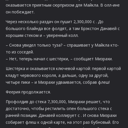
оказывается приятным сюрпризом для Майкла. В олл-ине
он побеждает.
Через несколько раздач он пушит 2,300,000 с
. До
большого блайнда все фолдят, а там Брэкстон Данавей с
хорошим стеком и
– уверенный колл.
– Снова увидел только туза? – спрашивает у Майкла кто-
то из соседей.
– Нет, теперь начал с шестёрки, – сообщает Мизрахи.
Шестёрка и оказывается ключевой картой: первой картой
кладут червового короля, а дальше, одну за другой,
четыре пики – и Мизрахи удваивается, собрав флеш!
Феерия продолжается.
Профолдив до стека 7,300,000, Мизрахи решает, что
достаточно, чтобы рестилить опен большого стека с
ранней позиции. Данавей коллирует с
. И снова Мизрахи
собирает флеш к одной карте, на этот раз бубновый. Его