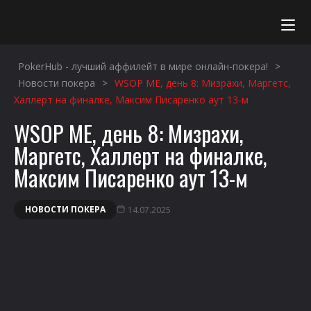
Данный сайт не является площадкой для проведения или
PokerHub - лучший аффилейт в мире онлайн-покера!
>
организации азартных игр на деньги. Вся информация,
Новости покера
>
WSOP ME, день 8: Мизрахи, Маргетс,
размещенная на сайте, носит ознакомительный характер.
Халлерт на финалке, Максим Писаренко аут 13-м
Предназначено для лиц старше 18 лет.
WSOP ME, день 8: Мизрахи,
Маргетс, Халлерт на финалке,
Максим Писаренко аут 13-м
НОВОСТИ ПОКЕРА
14.07.2025