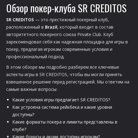
Обзор покер-клуба SR CREDITOS
SR CREDITOS
— это престижный покерный клуб,
расположенный в
Brazil
, который входит в состав
авторитетного покерного союза
Private Club
. Клуб
зарекомендовал себя как надежная площадка для игры в
покер, предлагая игрокам современные условия и
профессиональный подход.
В этом обзоре мы подробно разберем все ключевые
аспекты игры в SR CREDITOS, чтобы вы могли принять
взвешенное решение перед регистрацией. Мы ответим на
самые важные вопросы:
Какие условия игры предлагает SR CREDITOS?
Как устроена система рейкбека и какие уровни
доступны?
Какие форматы покера и лимиты представлены в
клубе?
Какие бонусы и акции доступны игрокам?