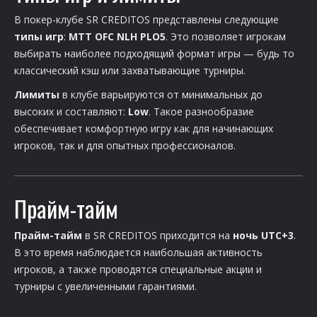
В покер-клубе SR CREDITOS представлены следующие
типы игр
:
MTT OFC NLH PLO5
. Это позволяет игрокам
выбирать наиболее подходящий формат игры — будь то
классический кэш или захватывающие турниры.
Лимиты
в клубе варьируются от минимальных до
высоких и составляют:
Low
. Такое разнообразие
обеспечивает комфортную игру как для начинающих
игроков, так и для опытных профессионалов.
Прайм-тайм
Прайм-тайм
в SR CREDITOS приходится на
ночь UTC+3
.
В это время наблюдается наибольшая активность
игроков, а также проводятся специальные акции и
турниры с увеличенными гарантиями.