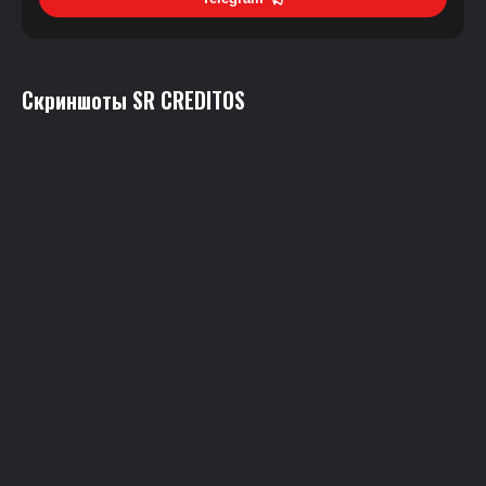
Скриншоты SR CREDITOS