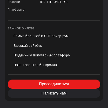
Платежи
BTC, ETH, USDT, SOL
Платформы
ВАЖНОЕ О КЛУБЕ
Самый большой в СНГ покер-рум
Высокий рейкбек
Поддержка популярных платформ
Наша гарантия банкролла
Присоединиться
Написать нам